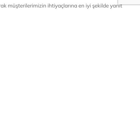
k müşterilerimizin ihtiyaçlarına en iyi şekilde yanıt
 faydalanın!
İstanbul Merkez Ofis
Mistili Apt.
Cumhuriyet Mah. Dilara Sk. No: 32
/TÜRKİYE
Silivri/İSTANBUL/TÜRKİYE
ghts reserved. Özekşi Ticaret Ltd. Şti. | Designer Yıldız Digital