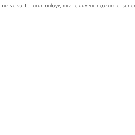
 ve kaliteli ürün anlayışımız ile güvenilir çözümler sunara
ih edin. Hemen iletişime geçerek size özel avantajlarımızdan
532 241 85 44
Mersin Ofis
Palmiye Mah. 1204 Sk. 
i@ozeksi.com
1/2 Yenişehir/MERSİN
i Hizmetleri
© 2025 All ri