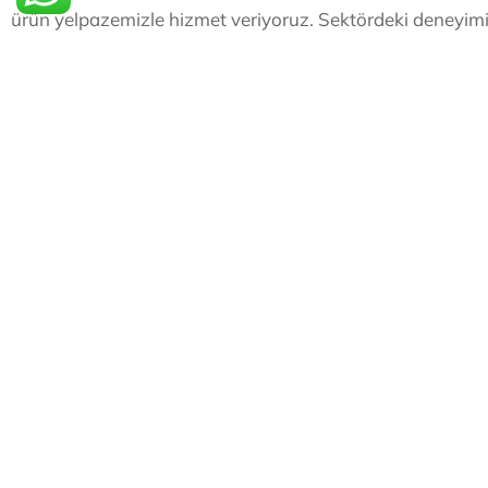
ürün yelpazemizle hizmet veriyoruz. Sektördeki deneyimimiz
veriyoruz.
Dayanıklı, yenilikçi ve ekonomik çözümler
için bizi terc
+90 
ozeks
Müşter